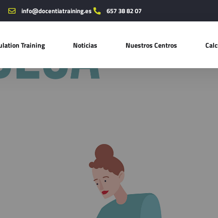
info@docentiatraining.es
657 38 82 07
lation Training
Noticias
Nuestros Centros
Calc